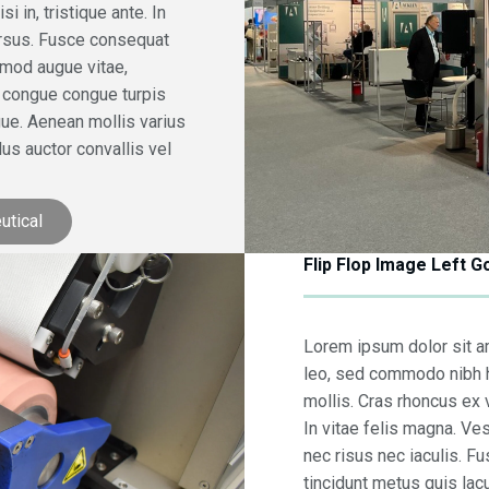
i in, tristique ante. In
cursus. Fusce consequat
smod augue vitae,
, congue congue turpis
gue. Aenean mollis varius
lus auctor convallis vel
utical
Flip Flop Image Left 
Lorem ipsum dolor sit am
leo, sed commodo nibh h
mollis. Cras rhoncus ex v
In vitae felis magna. Ves
nec risus nec iaculis. Fus
tincidunt metus quis lac