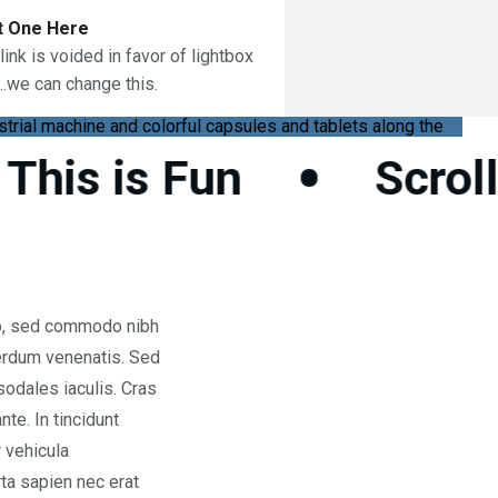
t One Here
link is voided in favor of lightbox
...we can change this.
•
his is Fun
Scrollin
leo, sed commodo nibh
terdum venenatis. Sed
 sodales iaculis. Cras
nte. In tincidunt
r vehicula
ta sapien nec erat