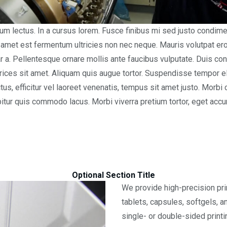
m lectus. In a cursus lorem. Fusce finibus mi sed justo condim
t amet est fermentum ultricies non nec neque. Mauris volutpat ero
nar a. Pellentesque ornare mollis ante faucibus vulputate. Duis con
ultrices sit amet. Aliquam quis augue tortor. Suspendisse tempo
ctus, efficitur vel laoreet venenatis, tempus sit amet justo. Morbi 
abitur quis commodo lacus. Morbi viverra pretium tortor, eget ac
Optional Section Title
We provide high-precision print
tablets, capsules, softgels, 
single- or double-sided printi