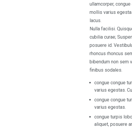
ullamcorper, congue 
mollis varius egestas
lacus.
Nulla facilisi. Quisq
cubilia curae; Suspen
posuere id. Vestibul
rhoncus rhoncus semp
bibendum non sem v
finibus sodales.
congue congue turp
varius egestas. Cur
congue congue turp
varius egestas.
congue turpis lobo
aliquet, posuere a