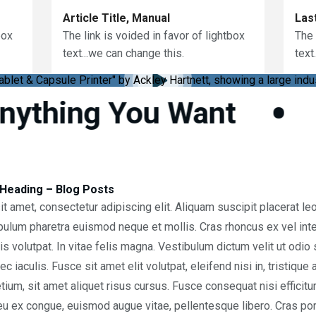
Article Title, Manual
Las
box
The link is voided in favor of lightbox
The 
text...we can change this.
text
•
thing You Want
T
Heading – Blog Posts
t amet, consectetur adipiscing elit. Aliquam suscipit placerat 
ibulum pharetra euismod neque et mollis. Cras rhoncus ex vel in
lis volutpat. In vitae felis magna. Vestibulum dictum velit ut odio
c iaculis. Fusce sit amet elit volutpat, eleifend nisi in, tristique a
ium, sit amet aliquet risus cursus. Fusce consequat nisi efficitu
u ex congue, euismod augue vitae, pellentesque libero. Cras por