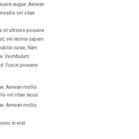
posuere augue. Aenean
nvallis vel vitae
us et ultrices posuere
t, vel lacinia sapien
cubilia curae; Nam
ta. Vestibulum
od. Fusce posuere
ue. Aenean mollis
is vel vitae lacus.
ue. Aenean mollis
onec in erat