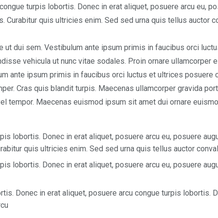
congue turpis lobortis. Donec in erat aliquet, posuere arcu eu, 
. Curabitur quis ultricies enim. Sed sed urna quis tellus auctor co
ue ut dui sem. Vestibulum ante ipsum primis in faucibus orci luct
disse vehicula ut nunc vitae sodales. Proin ornare ullamcorper es
um ante ipsum primis in faucibus orci luctus et ultrices posuere 
er. Cras quis blandit turpis. Maecenas ullamcorper gravida por
el tempor. Maecenas euismod ipsum sit amet dui ornare euism
is lobortis. Donec in erat aliquet, posuere arcu eu, posuere aug
abitur quis ultricies enim. Sed sed urna quis tellus auctor convall
is lobortis. Donec in erat aliquet, posuere arcu eu, posuere aug
rtis. Donec in erat aliquet, posuere arcu congue turpis lobortis. D
rcu