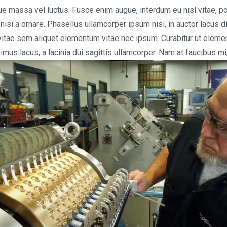
que massa vel luctus. Fusce enim augue, interdum eu nisl vitae, 
 nisi a ornare. Phasellus ullamcorper ipsum nisi, in auctor lacus 
vitae sem aliquet elementum vitae nec ipsum. Curabitur ut eleme
mus lacus, a lacinia dui sagittis ullamcorper. Nam at faucibus m