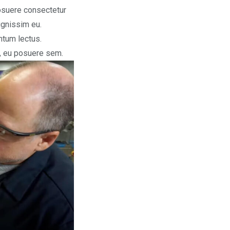
posuere consectetur
dignissim eu.
ntum lectus.
i, eu posuere sem.