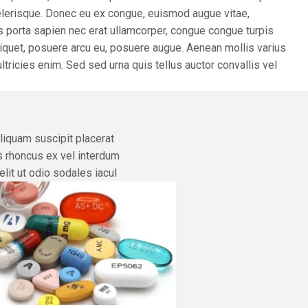
scelerisque. Donec eu ex congue, euismod augue vitae,
s porta sapien nec erat ullamcorper, congue congue turpis
aliquet, posuere arcu eu, posuere augue. Aenean mollis varius
ltricies enim. Sed sed urna quis tellus auctor convallis vel
Aliquam suscipit placerat
s rhoncus ex vel interdum
elit ut odio sodales iacul